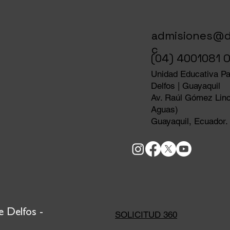
admisiones@d
c
(04) 4001081 O
Unidad Educativa Par
Delfos | Guayaquil
Av. Raúl Gómez Linc
Aguas)
Guayaquil, Ecuador.
üe Delfos -
SOLICITUD 360