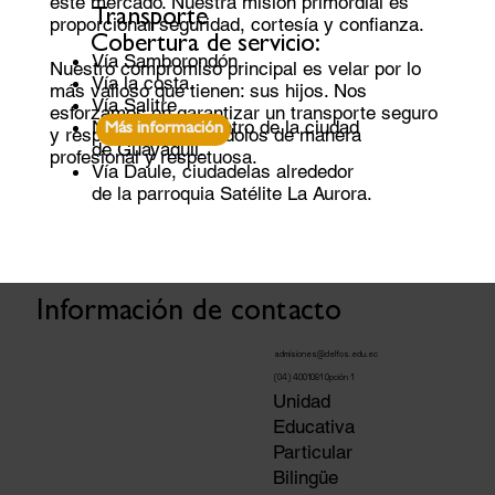
este mercado. Nuestra misión primordial es
Transporte
proporcionar seguridad, cortesía y confianza.
Cobertura de servicio:
Vía Samborondón.
Nuestro compromiso principal es velar por lo
Vía la costa.
más valioso que tienen: sus hijos. Nos
Vía Salitre
esforzamos en garantizar un transporte seguro
Norte, Sur y Centro de la ciudad
Más información
y responsable, llevándolos de manera
de Guayaquil.
profesional y respetuosa.
Vía Daule, ciudadelas alrededor
de la parroquia Satélite La Aurora.
Información de contacto
admisiones@delfos.edu.ec
(04) 4001081 Opción 1
Unidad
Educativa
Particular
Bilingüe