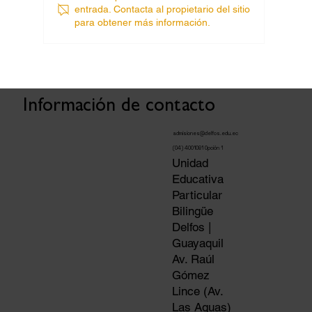
entrada. Contacta al propietario del sitio
para obtener más información.
Información de contacto
admisiones@delfos.edu.ec
(04) 4001081 Opción 1
Unidad
Educativa
Particular
Bilingüe
Delfos |
Guayaquil
Av. Raúl
Gómez
Lince (Av.
Las Aguas)