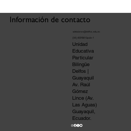
Información de contacto
admisiones@delfos.edu.ec
(04) 4001081 Opción 1
Unidad
Educativa
Particular
Bilingüe
Delfos |
Guayaquil
Av. Raúl
Gómez
Lince (Av.
Las Aguas)
Guayaquil,
Ecuador.